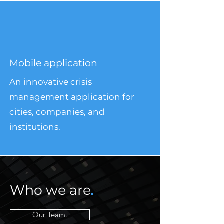
Mobile application
An innovative crisis
management application for
cities, companies, and
institutions.
Who we are
.
Our Team.