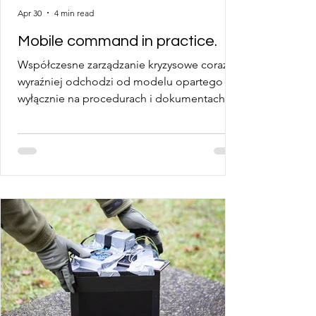
Apr 30
4 min read
Mobile command in practice.
Współczesne zarządzanie kryzysowe coraz
wyraźniej odchodzi od modelu opartego
wyłącznie na procedurach i dokumentach
planistycznych. W ich miejsce pojawia się
podejście skoncentrowane na realnych
zdolnościach operacyjnych.