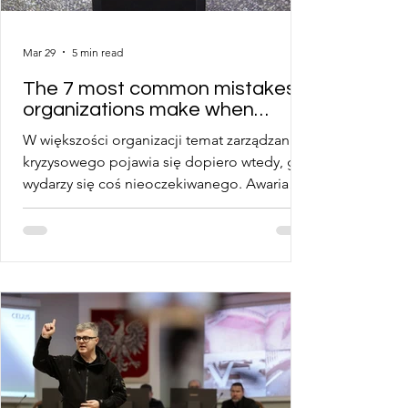
Mar 29
5 min read
The 7 most common mistakes
organizations make when
preparing for a crisis.
W większości organizacji temat zarządzania
kryzysowego pojawia się dopiero wtedy, gdy
wydarzy się coś nieoczekiwanego. Awaria
systemów, zagrożenie bezpieczeństwa,
incydent wizerunkowy, ewakuacja, wypadek
pracownika czy przerwanie ciągłości
działania. To właśnie wtedy zaczyna się
improwizacja, nerwowe telefony i
poszukiwanie odpowiedzi na podstawowe
pytania. Kto odpowiada za decyzje? Kto
informuje pracowników? Kto kontaktuje się z
mediami i gdzie znajdują się procedury?