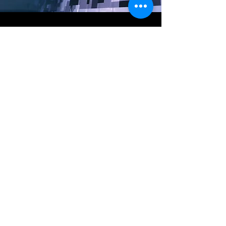
Teoria. Praktyka.
Symulacje.
APLIKACJA
.
Zapraszamy do
współpracy
.
Kontakt.
Info