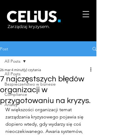
Zarządzaj kryzysem.
Post
All Posts
26 mar
4 minut(y) czytania
All Posts
7 najczęstszych błędów
Bezpieczeństwo w biznesie
organizacji w
Compliance
przygotowaniu na kryzys.
Analizy
W większości organizacji temat 
zarządzania kryzysowego pojawia się 
dopiero wtedy, gdy wydarzy się coś 
nieoczekiwanego. Awaria systemów, 