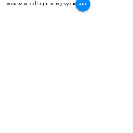
niezależnie od tego, co się wydarzy.
Mobilne Centrum Zarządzania Kryzysowego 
CELiUS.
Skuteczne przygotowanie organizacji 
na kryzys nie polega wyłącznie na 
stworzeniu dokumentów czy spełnieniu 
wymogów formalnych. To proces 
budowania realnej zdolności 
operacyjnej – opartej na jasno 
zdefiniowanych procedurach, 